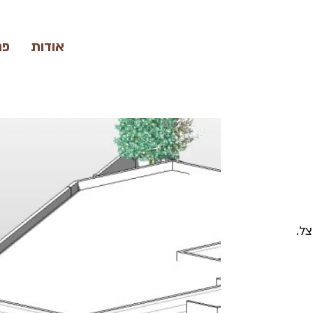
אודות
פר
ל.